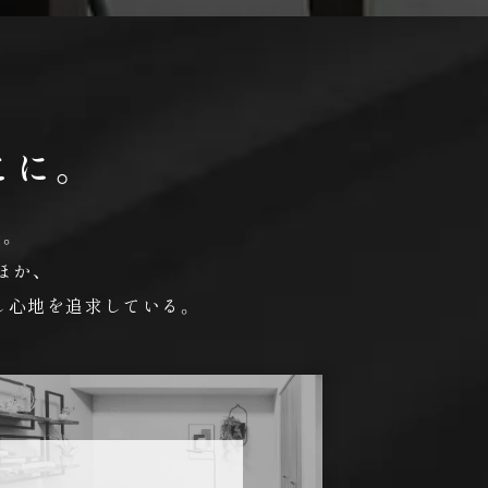
こに。
。
ほか、
し心地を追求している。