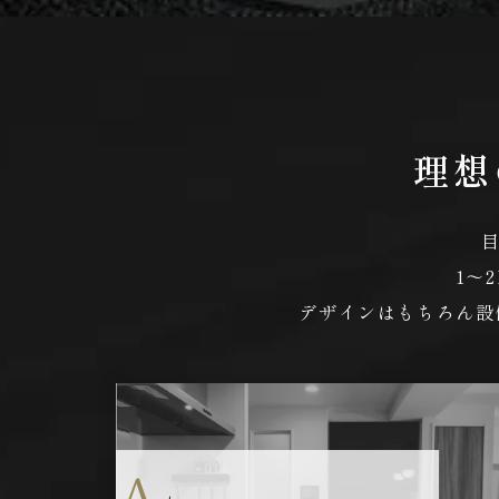
理想
1～
デザインはもちろん設
A