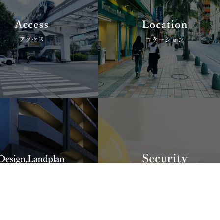
資
料
請
求