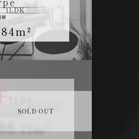
ype
1LDK
面積
.84
m²
F
type
2LDK+WIC+SIC
SOLD OUT
住居専有面積
86
.12
m²