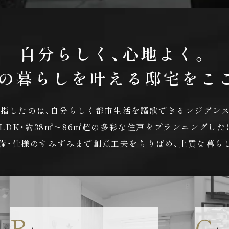
自分らしく、心地よく。
の暮らしを叶える邸宅を
こ
目指したのは、自分らしく都市生活を謳歌できるレジデンス
2LDK・約38㎡～86㎡超の多彩な住戸をプランニングした
備・仕様のすみずみまで創意工夫をちりばめ、上質な暮ら
B
C