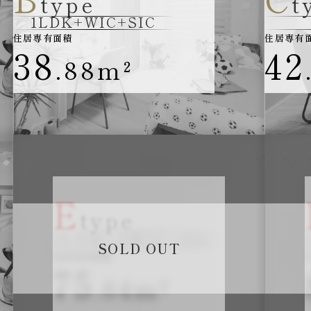
type
t
1LDK+WIC+SIC
住居専有面積
住居専有
38
42
.88
m²
E
type
2LDK+2WIC+SIC
SOLD OUT
住居専有面積
75
.64
m²