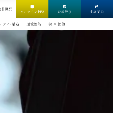
物件概要
オンライン相談
資料請求
来場予約
リティ・構造
環境性能
街 × 価値