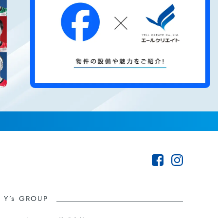
Y’s GROUP