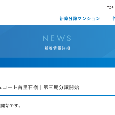
TOP
新築分譲マンション
N
E
W
S
新
着
情
報
詳
細
コート首里石嶺 | 第三期分譲開始
譲開始です。