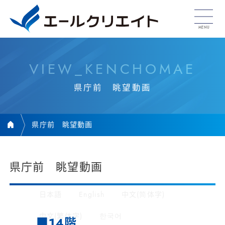
V
I
E
W
_
K
E
N
C
H
O
M
A
E
県
庁
前
眺
望
動
画
県庁前 眺望動画
県庁前 眺望動画
日本語
English
中文(简体字)
中文(繁体字)
한국어
■14階