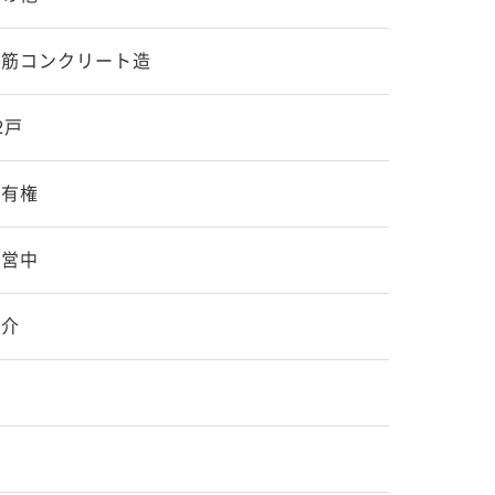
鉄筋コンクリート造
2戸
所有権
運営中
仲介
）