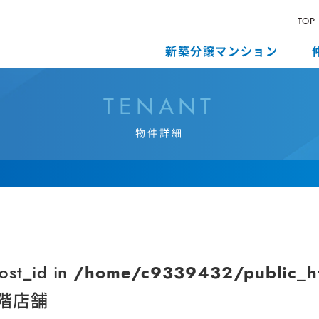
TOP
新築分譲マンション
T
E
N
A
N
T
物
件
詳
細
ost_id in
/home/c9339432/public_ht
階店舗