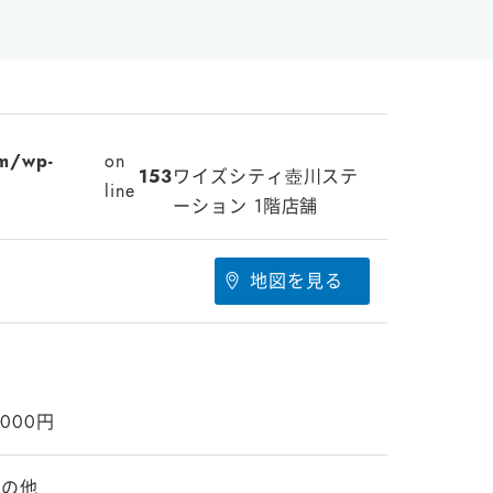
m/wp-
on
153
ワイズシティ壺川ステ
line
ーション 1階店舗
地図を見る
,000円
その他