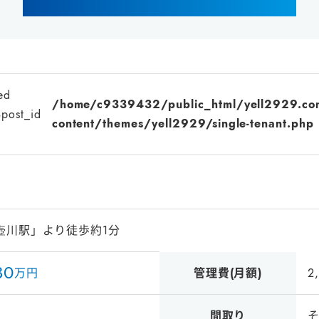
ed
/home/c9339432/public_html/yell2929.co
$post_id
content/themes/yell2929/single-tenant.php
壺川駅」より徒歩約1分
3
0
万円
管理費(月額)
2
間取り