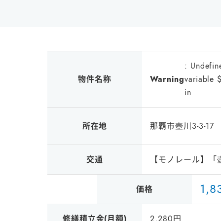
: Undefin
物件名称
Warning
variable 
in
所在地
那覇市壺川3-3-17
交通
【モノレール】「
1
,
8
価格
修繕積立金(月額)
2,280円