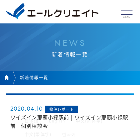
N
E
W
S
新
着
情
報
一
覧
新着情報一覧
2020.04.10
物件レポート
ワイズイン那覇小禄駅前 | ワイズイン那覇小禄駅
日本語
English
中文(简体字)
前 個別相談会
中文(繁体字)
한국어