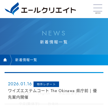
N
E
W
S
新
着
情
報
一
覧
新着情報一覧
2026.01.16
物件レポート
ワイズエステムコート The Okinawa 県庁前 | 優
日本語
English
中文(简体字)
先案内開催
中文(繁体字)
한국어