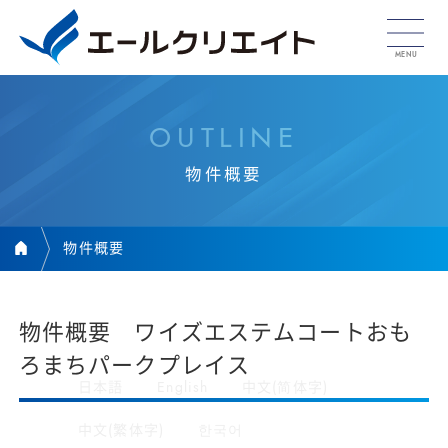
O
U
T
L
I
N
E
物
件
概
要
物件概要
物件概要 ワイズエステムコートおも
ろまちパークプレイス
日本語
English
中文(简体字)
中文(繁体字)
한국어