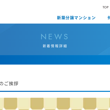
TOP
新築分譲マンション
N
E
W
S
新
着
情
報
詳
細
年のご挨拶