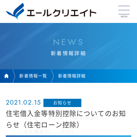
N
E
W
S
新
着
情
報
詳
細
新着情報一覧
新着情報詳細
2021.02.15
お知らせ
住宅借入金等特別控除についてのお知
日本語
English
中文(简体字)
らせ（住宅ローン控除）
中文(繁体字)
한국어