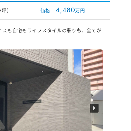
4
,
4
8
0
.3坪）
万円
ィスも自宅もライフスタイルの彩りも、全てが