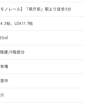
【モノレール】「県庁前」駅より徒歩3分
4.3帖、LDK11.7帖
.35㎡
1階建/9階部分
所有権
賃貸中
仲介