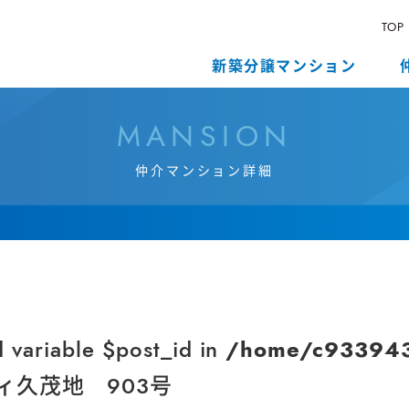
TOP
新築分譲マンション
M
A
N
S
I
O
N
仲
介
マ
ン
シ
ョ
ン
詳
細
d variable $post_id in
/home/c9339432
ィ久茂地 903号