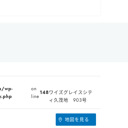
m/wp-
on
148
ワイズグレイスシテ
y.php
line
ィ久茂地 903号
地図を見る