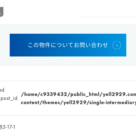
この物件についてお問い合わせ
ed
/home/c9339432/public_html/yell2929.co
$post_id
content/themes/yell2929/single-intermediar
17-1