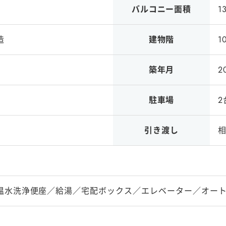
バルコニー面積
1
造
建物階
1
築年月
2
駐車場
2
引き渡し
温水洗浄便座／給湯／宅配ボックス／エレベーター／オー