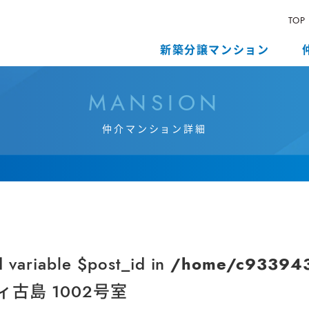
TOP
新築分譲マンション
M
A
N
S
I
O
N
仲
介
マ
ン
シ
ョ
ン
詳
細
d variable $post_id in
/home/c9339432
古島 1002号室