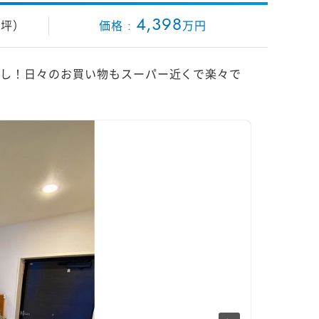
4
,
3
9
8
.3坪）
万円
良し！日々のお買い物もスーパー近くで楽々で