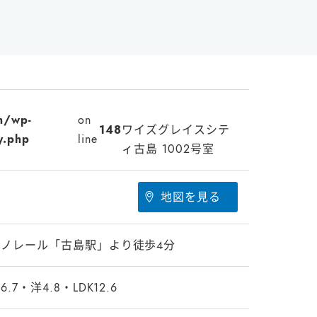
m/wp-
on
148
ワイズグレイスシテ
y.php
line
ィ古島 1002号室
地図を見る
モノレール「古島駅」より徒歩４分
6.7・洋4.8・LDK12.6