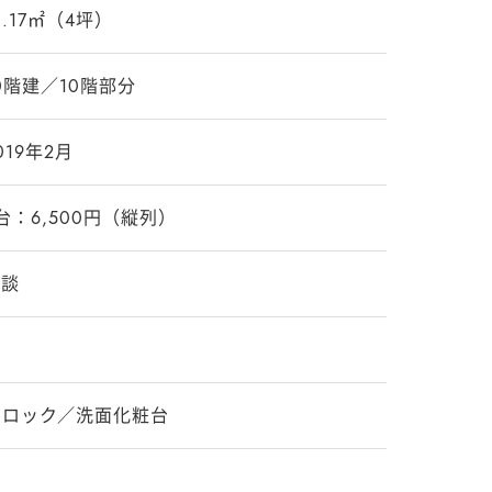
3.17㎡（4坪）
0階建／10階部分
019年2月
台：6,500円（縦列）
相談
トロック／洗面化粧台