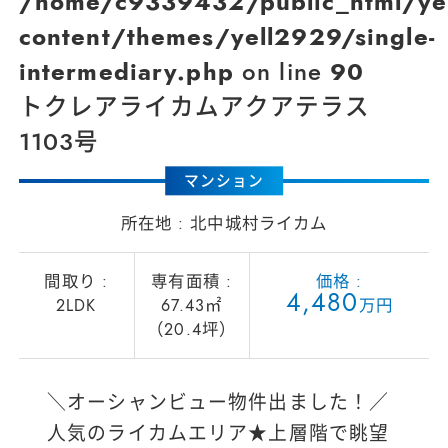
/home/c9339432/public_html/ye
content/themes/yell2929/single-
intermediary.php
on line
90
トクレアライカムアクアテラス
1103号
マンション
北中城村ライカム
4
,
4
8
0
2LDK
67.43㎡
万円
（20.4坪）
＼オーシャンビュー物件出ました！／
人気のライカムエリア★上層階で眺望