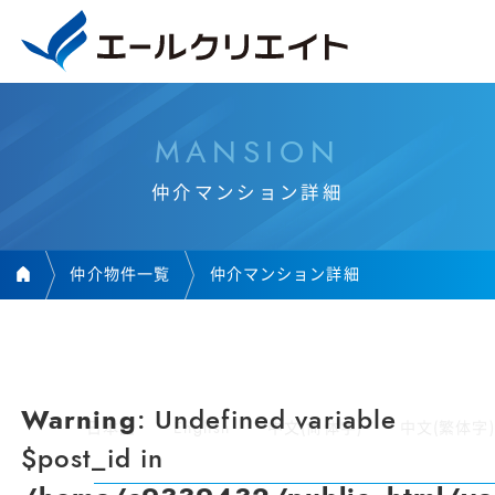
M
A
N
S
I
O
N
仲
介
マ
ン
シ
ョ
ン
詳
細
仲介物件一覧
仲介マンション詳細
Warning
: Undefined variable
日本語
English
中文(简体字)
中文(繁体字)
$post_id in