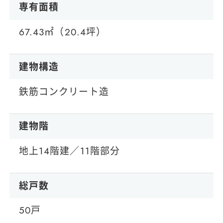
専有面積
67.43㎡（20.4坪）
建物構造
鉄筋コンクリート造
建物階
地上14階建／11階部分
総戸数
50戸