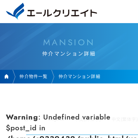
M
A
N
S
I
O
N
仲
介
マ
ン
シ
ョ
ン
詳
細
仲介物件一覧
仲介マンション詳細
Warning
: Undefined variable
日本語
English
中文(简体字)
中文(繁体字)
$post_id in