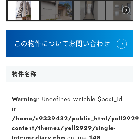
この物件についてお問い合わせ
物件名称
Warning
: Undefined variable $post_id
in
/home/c9339432/public_html/yell2929
content/themes/yell2929/single-
intermediary.php
on line
148