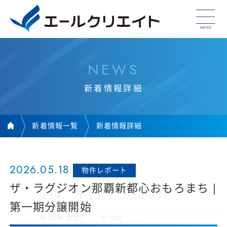
N
E
W
S
新
着
情
報
詳
細
新着情報一覧
新着情報詳細
2026.05.18
物件レポート
ザ・ラグジオン那覇新都心おもろまち |
日本語
English
中文(简体字)
第一期分譲開始
中文(繁体字)
한국어