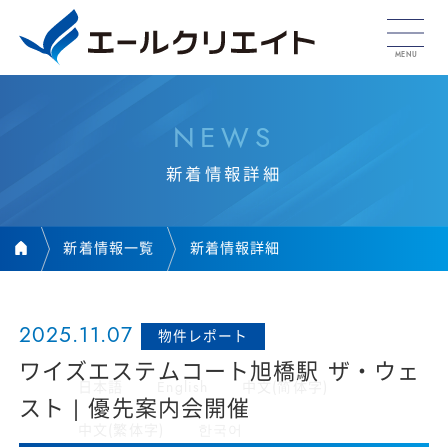
N
E
W
S
新
着
情
報
詳
細
新着情報一覧
新着情報詳細
2025.11.07
物件レポート
ワイズエステムコート旭橋駅 ザ・ウェ
日本語
English
中文(简体字)
スト | 優先案内会開催
中文(繁体字)
한국어