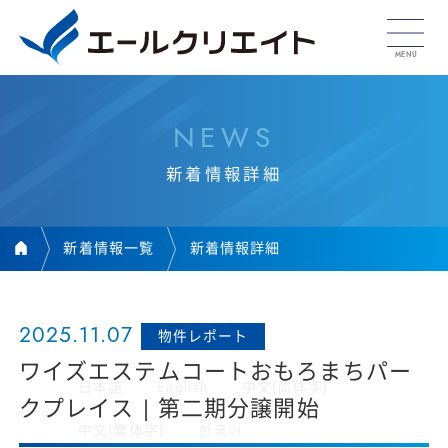
N
E
W
S
新
着
情
報
詳
細
新着情報一覧
新着情報詳細
2025.11.07
物件レポート
ワイズエステムコートおもろまちパー
日本語
English
中文(简体字)
クプレイス | 第二期分譲開始
中文(繁体字)
한국어