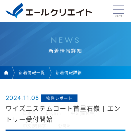
N
E
W
S
新
着
情
報
詳
細
新着情報一覧
新着情報詳細
2024.11.08
物件レポート
ワイズエステムコート首里石嶺 | エン
日本語
English
中文(简体字)
トリー受付開始
中文(繁体字)
한국어