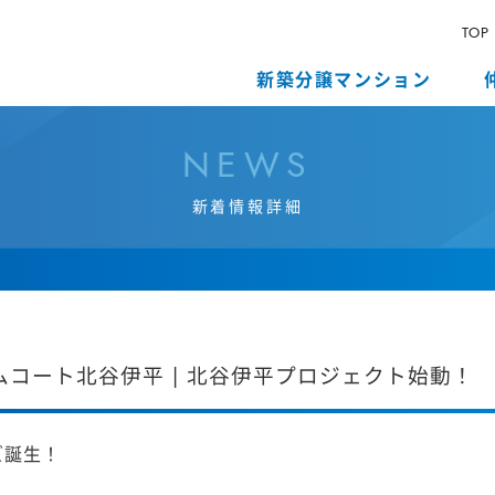
TOP
新築分譲マンション
N
E
W
S
新
着
情
報
詳
細
ムコート北谷伊平 | 北谷伊平プロジェクト始動！
ズ誕生！