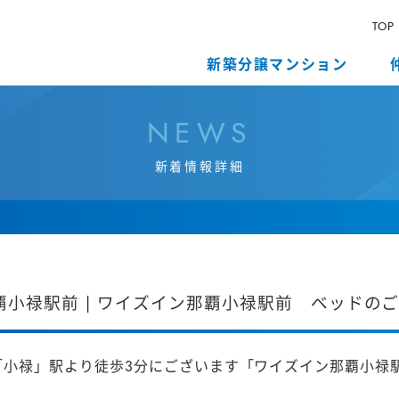
TOP
新築分譲マンション
N
E
W
S
新
着
情
報
詳
細
覇小禄駅前 | ワイズイン那覇小禄駅前 ベッドの
「小禄」駅より徒歩3分にございます「ワイズイン那覇小禄