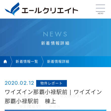
N
E
W
S
新
着
情
報
詳
細
新着情報一覧
新着情報詳細
2020.02.12
物件レポート
ワイズイン那覇小禄駅前 | ワイズイン
日本語
English
中文(简体字)
那覇小禄駅前 棟上
中文(繁体字)
한국어