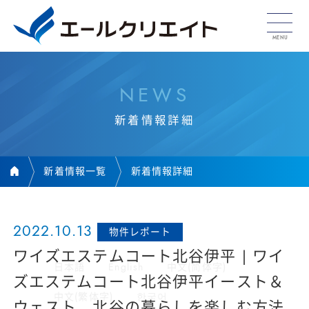
N
E
W
S
新
着
情
報
詳
細
新着情報一覧
新着情報詳細
2022.10.13
物件レポート
ワイズエステムコート北谷伊平 | ワイ
日本語
English
中文(简体字)
ズエステムコート北谷伊平イースト＆
中文(繁体字)
한국어
ウェスト 北谷の暮らしを楽しむ方法