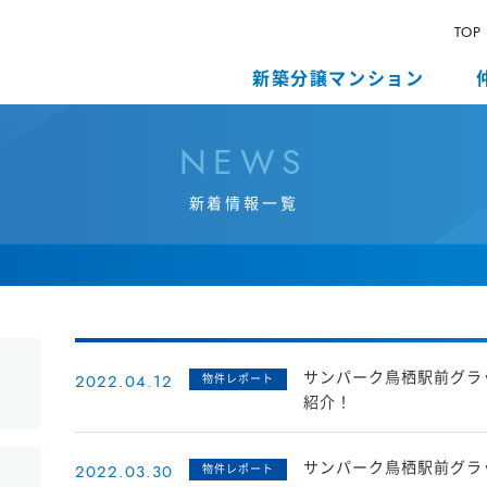
TOP
新築分譲マンション
N
E
W
S
新
着
情
報
一
覧
サンパーク鳥栖駅前グラッ
2022.04.12
物件レポート
紹介！
サンパーク鳥栖駅前グラ
2022.03.30
物件レポート