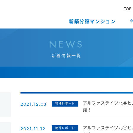
TOP
新築分譲マンション
N
E
W
S
新
着
情
報
一
覧
アルファステイツ北谷ヒ
2021.12.03
物件レポート
譲！
アルファステイツ北谷ヒ
2021.11.12
物件レポート