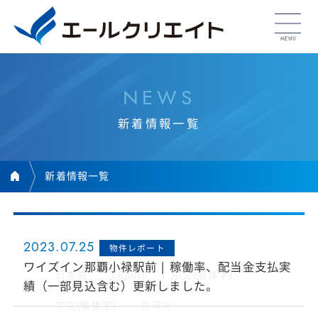
N
E
W
S
新
着
情
報
一
覧
新着情報一覧
2023.07.25
物件レポート
ワイズイン那覇小禄駅前 | 稼働率、配当金支払実
日本語
English
中文(简体字)
績（一部見込含む）更新しました。
中文(繁体字)
한국어