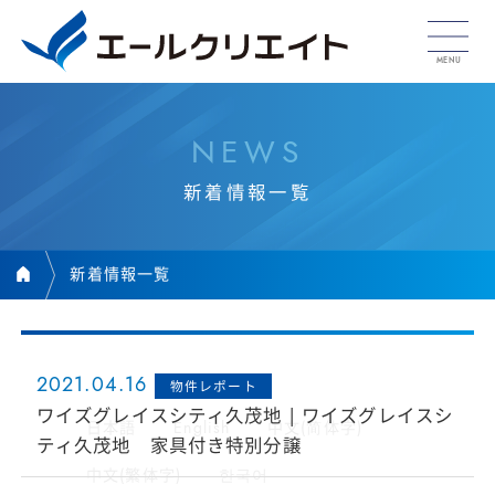
N
E
W
S
新
着
情
報
一
覧
新着情報一覧
2021.04.16
物件レポート
ワイズグレイスシティ久茂地 | ワイズグレイスシ
日本語
English
中文(简体字)
ティ久茂地 家具付き特別分譲
中文(繁体字)
한국어