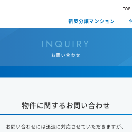
TOP
新築分譲マンション
I
N
Q
U
I
R
Y
お
問
い
合
わ
せ
物件に関するお問い合わせ
お問い合わせには
迅速に対応させていただきますが、